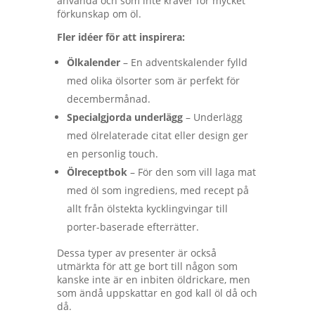
använda och som inte kräver för mycket
förkunskap om öl.
Fler idéer för att inspirera:
Ölkalender
– En adventskalender fylld
med olika ölsorter som är perfekt för
decembermånad.
Specialgjorda underlägg
– Underlägg
med ölrelaterade citat eller design ger
en personlig touch.
Ölreceptbok
– För den som vill laga mat
med öl som ingrediens, med recept på
allt från ölstekta kycklingvingar till
porter-baserade efterrätter.
Dessa typer av presenter är också
utmärkta för att ge bort till någon som
kanske inte är en inbiten öldrickare, men
som ändå uppskattar en god kall öl då och
då.